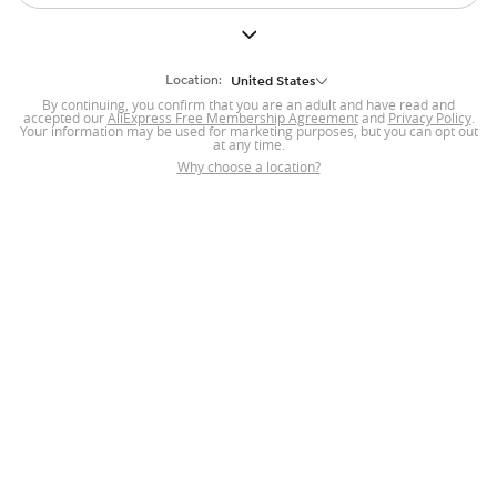
購入者保護の有効期間は？返品/返金を行うには？
ご注文商品の受け取りを確定した時点から15日間です。
詳細ページに「購入者保護」ラベルが付いているすべての商品が対象となり
ます。ただし、次の場合を除きます。
Location:
United States
• お客様の責任で商品に破損が生じた場合
By continuing, you confirm that you are an adult and have read and
• 特注品およびオーダーメイドの商品
accepted our
AliExpress Free Membership Agreement
and
Privacy Policy
.
Your information may be used for marketing purposes, but you can opt out
• 生鮮食品 （花、植物など）
at any time.
• 衛生上または健康上の理由により返品に適さない商品
Why choose a location?
その他例外については
こちら
をご覧ください。
ご注文商品に問題がある場合は、次の手順で行ってください。
ストアに連絡する
ストアに商品の状況を連絡します。必要に応じて具体的な証拠情報（写真、
動画など）をアップロードし、今後の対応についてご相談ください。
返品/返金リクエストを行う
ストアと合意に達しない場合、またはストアから回答が得られない場合は、
「アカウント」 > 「注文」に移動し、該当する注文情報から、「返金のみ」
または「返品と返金」の申請を行ってください。
返金について
表示されたリストから返品/返金の理由を選択し、必要に応じて具体的な証拠
情報（写真、動画など）をアップロードし、申請を提出します。「注文」の
「返品/返金」タブから適時申請の進捗状況をご確認ください。